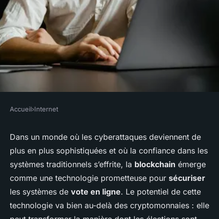
Accueil
›
Internet
INTERNET
Comment les technologies de
Dans un monde où les cyberattaques deviennent de
plus en plus sophistiquées et où la confiance dans les
blockchain peuvent-elles
systèmes traditionnels s’effrite, la
blockchain
émerge
sécuriser les systèmes de vote
comme une technologie prometteuse pour
sécuriser
en ligne?
les systèmes de
vote en ligne
. Le potentiel de cette
technologie va bien au-delà des cryptomonnaies : elle
Anna
•
19 septembre 2024
•
6 min de lecture