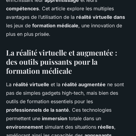
médicale?
enrichissant leur
apprentissage
et leurs
compétences
. Cet article explore les multiples
Anna
•
19 septembre 2024
•
3 min de lecture
avantages de l’utilisation de la
réalité virtuelle dans
les jeux de
formation médicale
, une innovation de
plus en plus prisée.
La réalité virtuelle et augmentée :
des outils puissants pour la
formation médicale
La
réalité virtuelle
et la
réalité augmentée
ne sont
pas de simples gadgets high-tech, mais bien des
outils de formation essentiels pour les
professionnels de la santé
. Ces technologies
permettent une
immersion
totale dans un
environnement
simulant des situations
réelles
,
améliorant ainsi les capacités des
apprenants
.