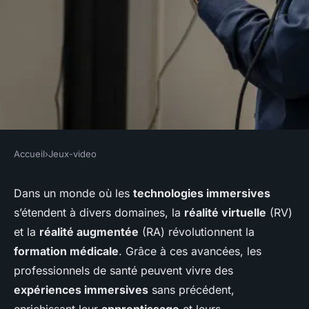
Accueil
›
Jeux-video
JEUX-VIDEO
Quels sont les avantages de
Dans un monde où les
technologies immersives
s’étendent à divers domaines, la
réalité virtuelle
(RV)
l'utilisation de la réalité
et la
réalité augmentée
(RA) révolutionnent la
virtuelle pour créer des
formation médicale
. Grâce à ces avancées, les
expériences immersives dans
professionnels de santé peuvent vivre des
les jeux de formation
expériences immersives
sans précédent,