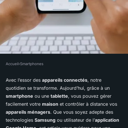
Accueil
›
Smartphones
SMARTPHONES
Comment utiliser un
Avec l’essor des
appareils connectés
, notre
quotidien se transforme. Aujourd’hui, grâce à un
smartphone pour contrôler à
smartphone
ou une
tablette
, vous pouvez gérer
distance les appareils
facilement votre
maison
et contrôler à distance vos
ménagers?
appareils ménagers
. Que vous soyez adepte des
technologies
Samsung
ou utilisateur de l’
application
Anna
•
19 septembre 2024
•
4 min de lecture