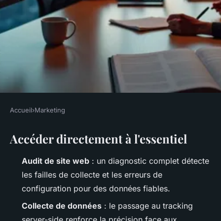
Accueil
›
Marketing
MARKETING
Accéder directement à l'essentiel
Agence web analytics :
améliorez votre stratégie
Audit de site web
: un diagnostic complet détecte
digitale grâce à l'analyse des
les failles de collecte et les erreurs de
données
configuration pour des données fiables.
Collecte de données
: le passage au tracking
Aminte
•
11/05/2026 07:30
•
11 min de lecture
server-side renforce la précision face aux