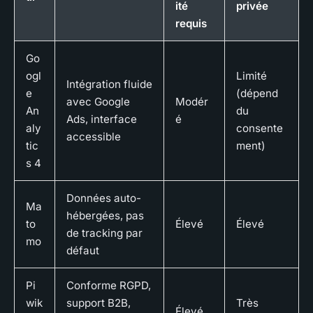
ité
privée
requis
Go
ogl
Limité
Intégration fluide
e
(dépend
avec Google
Modér
An
du
Ads, interface
é
aly
consente
accessible
tic
ment)
s 4
Données auto-
Ma
hébergées, pas
to
Élevé
Élevé
de tracking par
mo
défaut
Pi
Conforme RGPD,
wik
support B2B,
Très
Élevé