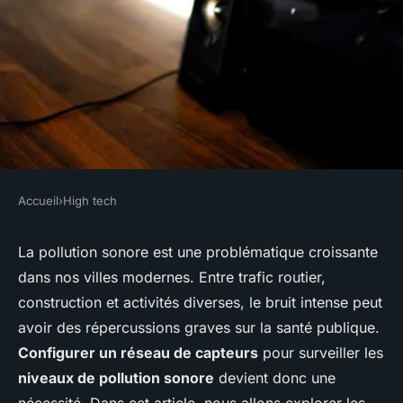
Accueil
›
High tech
HIGH TECH
Comment configurer un
La pollution sonore est une problématique croissante
dans nos villes modernes. Entre trafic routier,
réseau de capteurs pour
construction et activités diverses, le bruit intense peut
surveiller les niveaux de
avoir des répercussions graves sur la santé publique.
pollution sonore en milieu
Configurer un réseau de capteurs
pour surveiller les
urbain?
niveaux de pollution sonore
devient donc une